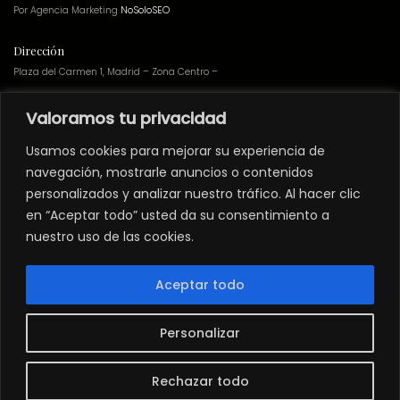
Por Agencia Marketing
NoSoloSEO
Dirección
Plaza del Carmen 1, Madrid – Zona Centro –
Valoramos tu privacidad
Teatro
no preparado
para personas con
movilidad reducida
.
Usamos cookies para mejorar su experiencia de
Los espectáculos del Teatro Muñoz Seca
NO
están adheridos a ninguna
navegación, mostrarle anuncios o contenidos
campaña de webs de adquisición de entradas a través de abonos.
personalizados y analizar nuestro tráfico. Al hacer clic
Grupos
en “Aceptar todo” usted da su consentimiento a
nuestro uso de las cookies.
Si quieres solicitar precios especiales para grupos haz click en
grupos@teatromunozseca.es
Aceptar todo
Newsletter
Suscríbete
a nuestra
newsletter
para recibir descuentos y últimas novedades
de Teatro Muñoz Seca.
Personalizar
Instagram
Facebook
YouTube
LinkedIn
Twitter
Rechazar todo