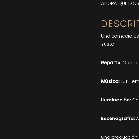
AHORA QUE DIOS
DESCRI
Una comedia esc
Yuste
Reparto:
Con Jos
Música:
Tuti Fer
Iluminación:
Car
Escenografía:
A
Una producción 