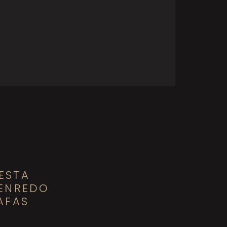
ESTA
 ENREDO
AFAS