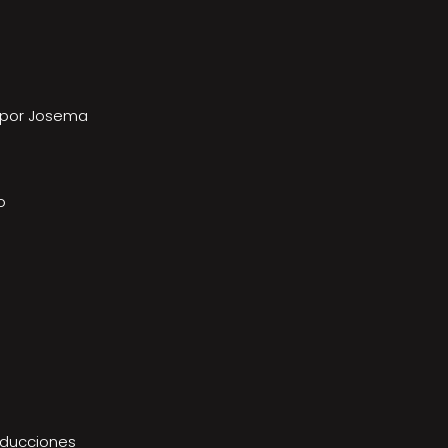
a por Josema
o
oducciones