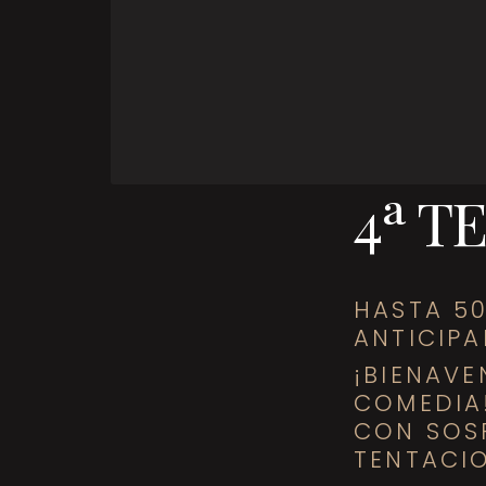
4ª 
HASTA 5
ANTICIP
¡BIENAV
COMEDIA!
CON SOSP
TENTACIO